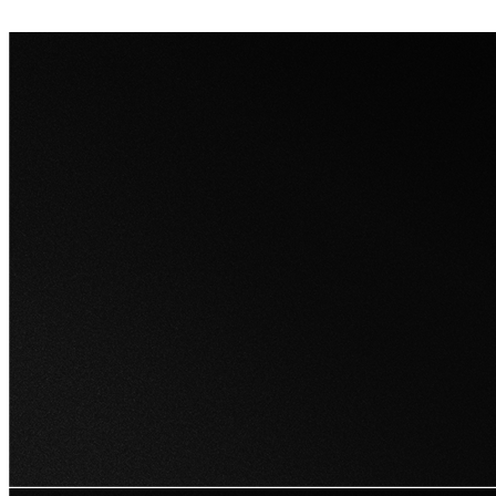
territorial, con impacto en sectores como salud, ambiente,
agricultura y educación.
Suscríbete a nuestro noticiero
Suscríbete
Síguenos en:
Manizales, Caldas, Colombia
contacto@bios.co
Explora
Inicio