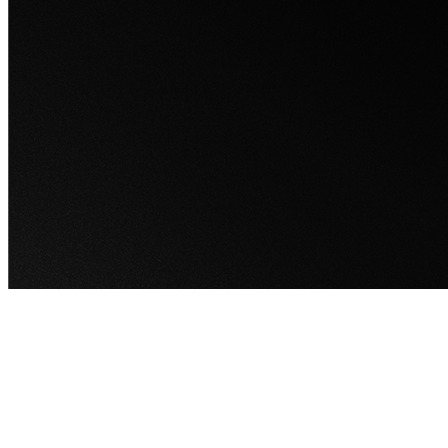
Servicios
Infraestructura
Conócenos
Actualidad
Contacto
BIOS
Política de Datos
Términos y Condiciones
Régimen tributario especial
©
2026
BIOS – Centro de Bioinformática y Biología
Computacional de Colombia. Todos los derechos
reservados.